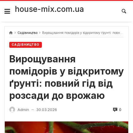
Skip
to
house-mix.com.ua
content
Садівництво
Вирощування помідорів у відкритому ґрунті: повний гід від розсади до врожаю
САДІВНИЦТВО
Вирощування
помідорів у відкритому
ґрунті: повний гід від
розсади до врожаю
0
Admin
30.03.2026
—