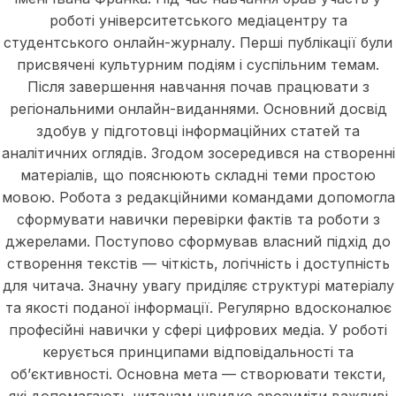
роботі університетського медіацентру та
студентського онлайн-журналу. Перші публікації були
присвячені культурним подіям і суспільним темам.
Після завершення навчання почав працювати з
регіональними онлайн-виданнями. Основний досвід
здобув у підготовці інформаційних статей та
аналітичних оглядів. Згодом зосередився на створенні
матеріалів, що пояснюють складні теми простою
мовою. Робота з редакційними командами допомогла
сформувати навички перевірки фактів та роботи з
джерелами. Поступово сформував власний підхід до
створення текстів — чіткість, логічність і доступність
для читача. Значну увагу приділяє структурі матеріалу
та якості поданої інформації. Регулярно вдосконалює
професійні навички у сфері цифрових медіа. У роботі
керується принципами відповідальності та
об’єктивності. Основна мета — створювати тексти,
які допомагають читачам швидко зрозуміти важливі