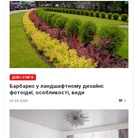
ДІМ І СІМ'Я
Барбарис у ландшафтному дизайні:
фотоідеї, особливості, види
20.04.2026
0