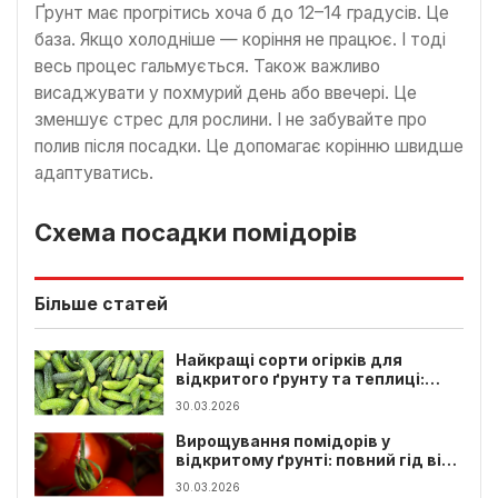
Ґрунт має прогрітись хоча б до 12–14 градусів. Це
база. Якщо холодніше — коріння не працює. І тоді
весь процес гальмується. Також важливо
висаджувати у похмурий день або ввечері. Це
зменшує стрес для рослини. І не забувайте про
полив після посадки. Це допомагає корінню швидше
адаптуватись.
Схема посадки помідорів
Більше статей
Найкращі сорти огірків для
відкритого ґрунту та теплиці:
повний гід
30.03.2026
Вирощування помідорів у
відкритому ґрунті: повний гід від
розсади до врожаю
30.03.2026