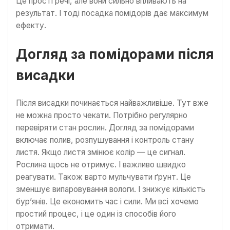
Це прості речі, але вони сильно впливають на
результат. І тоді посадка помідорів дає максимум
ефекту.
Догляд за помідорами після
висадки
Після висадки починається найважливіше. Тут вже
не можна просто чекати. Потрібно регулярно
перевіряти стан рослин. Догляд за помідорами
включає полив, розпушування і контроль стану
листя. Якщо листя змінює колір — це сигнал.
Рослина щось не отримує. І важливо швидко
реагувати. Також варто мульчувати ґрунт. Це
зменшує випаровування вологи. І знижує кількість
бур’янів. Це економить час і сили. Ми всі хочемо
простий процес, і це один із способів його
отримати.