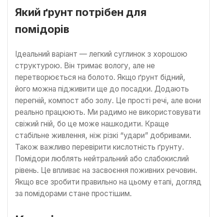
Який ґрунт потрібен для
помідорів
Ідеальний варіант — легкий суглинок з хорошою
структурою. Він тримає вологу, але не
перетворюється на болото. Якщо ґрунт бідний,
його можна підживити ще до посадки. Додають
перегній, компост або золу. Це прості речі, але вони
реально працюють. Ми радимо не використовувати
свіжий гній, бо це може нашкодити. Краще
стабільне живлення, ніж різкі “удари” добривами.
Також важливо перевірити кислотність ґрунту.
Помідори люблять нейтральний або слабокислий
рівень. Це впливає на засвоєння поживних речовин.
Якщо все зробити правильно на цьому етапі, догляд
за помідорами стане простішим.