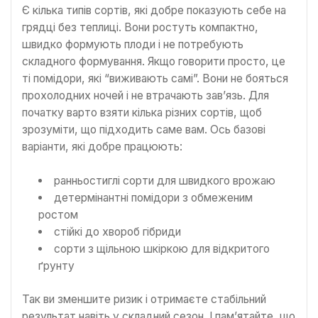
Є кілька типів сортів, які добре показують себе на
грядці без теплиці. Вони ростуть компактно,
швидко формують плоди і не потребують
складного формування. Якщо говорити просто, це
ті помідори, які “виживають самі”. Вони не бояться
прохолодних ночей і не втрачають зав’язь. Для
початку варто взяти кілька різних сортів, щоб
зрозуміти, що підходить саме вам. Ось базові
варіанти, які добре працюють:
ранньостиглі сорти для швидкого врожаю
детермінантні помідори з обмеженим
ростом
стійкі до хвороб гібриди
сорти з щільною шкіркою для відкритого
ґрунту
Так ви зменшите ризик і отримаєте стабільний
результат навіть у складний сезон. І пам’ятайте, що