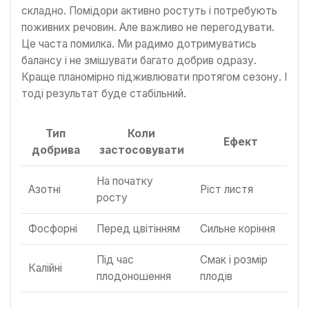
складно. Помідори активно ростуть і потребують
поживних речовин. Але важливо не перегодувати.
Це часта помилка. Ми радимо дотримуватись
балансу і не змішувати багато добрив одразу.
Краще планомірно підживлювати протягом сезону. І
тоді результат буде стабільний.
Тип
Коли
Ефект
добрива
застосовувати
На початку
Азотні
Ріст листя
росту
Фосфорні
Перед цвітінням
Сильне коріння
Під час
Смак і розмір
Калійні
плодоношення
плодів