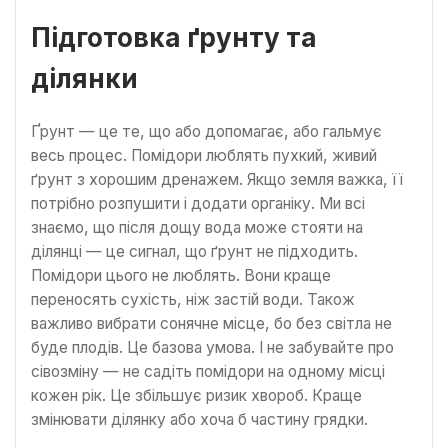
Підготовка ґрунту та
ділянки
Ґрунт — це те, що або допомагає, або гальмує
весь процес. Помідори люблять пухкий, живий
ґрунт з хорошим дренажем. Якщо земля важка, її
потрібно розпушити і додати органіку. Ми всі
знаємо, що після дощу вода може стояти на
ділянці — це сигнал, що ґрунт не підходить.
Помідори цього не люблять. Вони краще
переносять сухість, ніж застій води. Також
важливо вибрати сонячне місце, бо без світла не
буде плодів. Це базова умова. І не забувайте про
сівозміну — не садіть помідори на одному місці
кожен рік. Це збільшує ризик хвороб. Краще
змінювати ділянку або хоча б частину грядки.