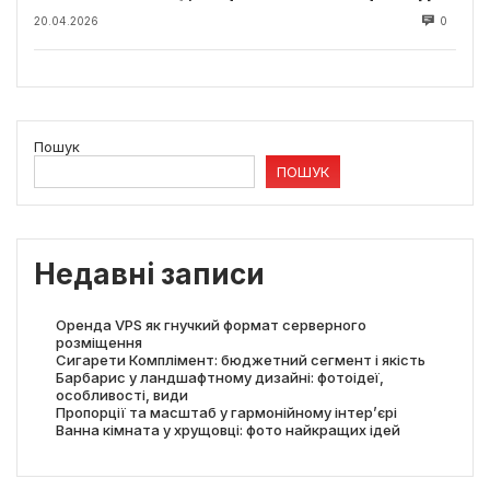
20.04.2026
0
Пошук
ПОШУК
Недавні записи
Оренда VPS як гнучкий формат серверного
розміщення
Сигарети Комплімент: бюджетний сегмент і якість
Барбарис у ландшафтному дизайні: фотоідеї,
особливості, види
Пропорції та масштаб у гармонійному інтер’єрі
Ванна кімната у хрущовці: фото найкращих ідей