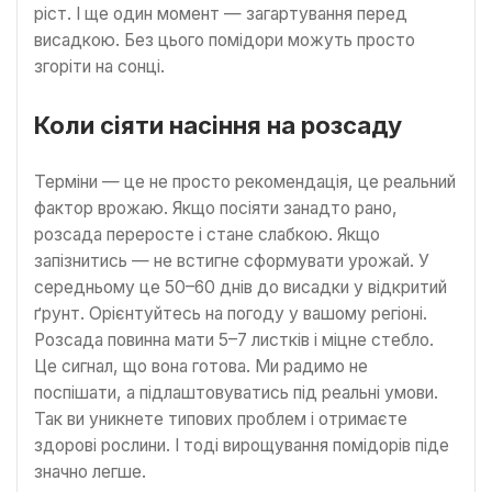
ріст. І ще один момент — загартування перед
висадкою. Без цього помідори можуть просто
згоріти на сонці.
Коли сіяти насіння на розсаду
Терміни — це не просто рекомендація, це реальний
фактор врожаю. Якщо посіяти занадто рано,
розсада переросте і стане слабкою. Якщо
запізнитись — не встигне сформувати урожай. У
середньому це 50–60 днів до висадки у відкритий
ґрунт. Орієнтуйтесь на погоду у вашому регіоні.
Розсада повинна мати 5–7 листків і міцне стебло.
Це сигнал, що вона готова. Ми радимо не
поспішати, а підлаштовуватись під реальні умови.
Так ви уникнете типових проблем і отримаєте
здорові рослини. І тоді вирощування помідорів піде
значно легше.