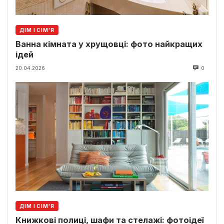
ДІМ І СІМ'Я
Ванна кімната у хрущовці: фото найкращих
ідей
20.04.2026
0
ДІМ І СІМ'Я
Книжкові полиці, шафи та стелажі: фотоідеї