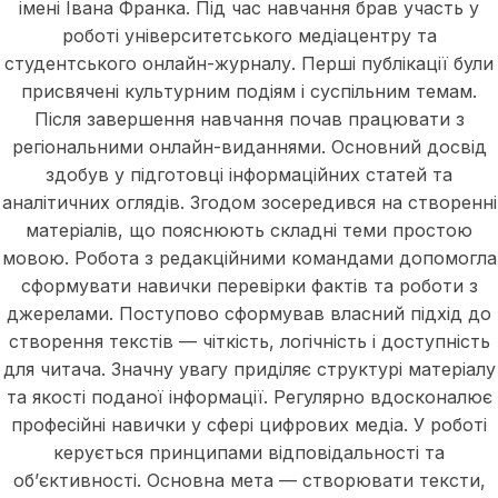
імені Івана Франка. Під час навчання брав участь у
роботі університетського медіацентру та
студентського онлайн-журналу. Перші публікації були
присвячені культурним подіям і суспільним темам.
Після завершення навчання почав працювати з
регіональними онлайн-виданнями. Основний досвід
здобув у підготовці інформаційних статей та
аналітичних оглядів. Згодом зосередився на створенні
матеріалів, що пояснюють складні теми простою
мовою. Робота з редакційними командами допомогла
сформувати навички перевірки фактів та роботи з
джерелами. Поступово сформував власний підхід до
створення текстів — чіткість, логічність і доступність
для читача. Значну увагу приділяє структурі матеріалу
та якості поданої інформації. Регулярно вдосконалює
професійні навички у сфері цифрових медіа. У роботі
керується принципами відповідальності та
об’єктивності. Основна мета — створювати тексти,