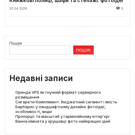
Книжкові полиці, шафи та стелажі: фотоідеї
20.04.2026
0
Пошук
ПОШУК
Недавні записи
Оренда VPS як гнучкий формат серверного
розміщення
Сигарети Комплімент: бюджетний сегмент і якість
Барбарис у ландшафтному дизайні: фотоідеї,
особливості, види
Пропорції та масштаб у гармонійному інтер’єрі
Ванна кімната у хрущовці: фото найкращих ідей