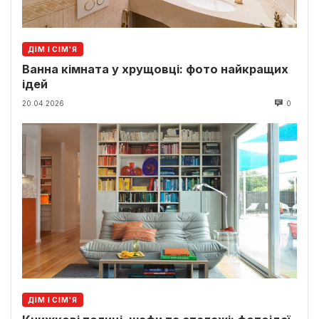
ДІМ І СІМ'Я
Ванна кімната у хрущовці: фото найкращих
ідей
20.04.2026
0
ДІМ І СІМ'Я