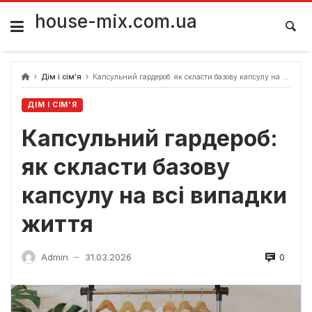
Skip
to
house-mix.com.ua
content
Дім і сім'я
Капсульний гардероб: як скласти базову капсулу на всі випадки життя
ДІМ І СІМ'Я
Капсульний гардероб:
як скласти базову
капсулу на всі випадки
життя
0
Admin
31.03.2026
—