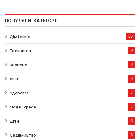
ПОПУЛЯРНІ КАТЕГОРІЇ
Дім і сім'я
63
Технології
9
Корисне
8
Авто
8
Здоров'я
7
Мода і краса
7
Діти
6
Садівництво
6