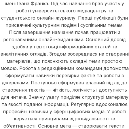
імені Івана Франка. Під час навчання брав участь у
роботі університетського медіацентру та
студентського онлайн-журналу. Перші публікації були
присвячені культурним подіям і суспільним темам.
Після завершення навчання почав працювати з
регіональними онлайн-виданнями. Основний досвід
здобув у підготовці інформаційних статей та
аналітичних оглядів. Згодом зосередився на створенні
матеріалів, що пояснюють складні теми простою
мовою. Робота з редакційними командами допомогла
сформувати навички перевірки фактів та роботи з
джерелами. Поступово сформував власний підхід до
створення текстів — чіткість, логічність і доступність
для читача. Значну увагу приділяє структурі матеріалу
та якості поданої інформації. Регулярно вдосконалює
професійні навички у сфері цифрових медіа. У роботі
керується принципами відповідальності та
об’єктивності. Основна мета — створювати тексти,