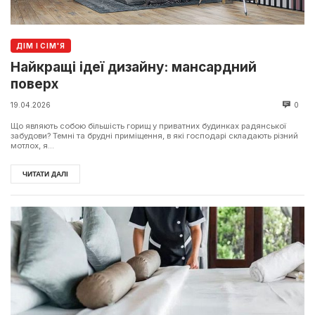
ДІМ І СІМ'Я
Найкращі ідеї дизайну: мансардний
поверх
19.04.2026
0
Що являють собою більшість горищ у приватних будинках радянської
забудови? Темні та брудні приміщення, в які господарі складають різний
мотлох, я...
ЧИТАТИ ДАЛІ