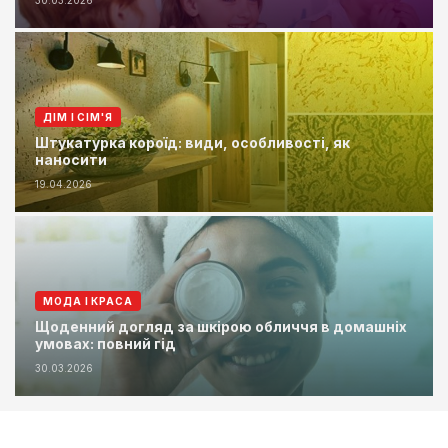
30.03.2026
ДІМ І СІМ'Я
Штукатурка короїд: види, особливості, як
наносити
19.04.2026
МОДА І КРАСА
Щоденний догляд за шкірою обличчя в домашніх
умовах: повний гід
30.03.2026