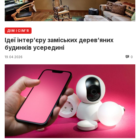
ДІМ І СІМ'Я
Ідеї інтер’єру заміських дерев’яних
будинків усередині
19.04.2026
0