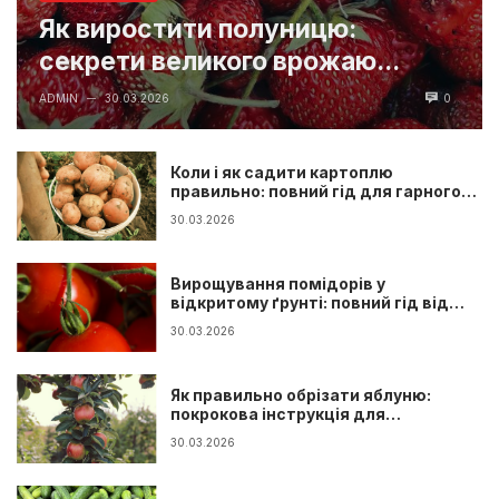
Як виростити полуницю:
секрети великого врожаю...
ADMIN
30.03.2026
0
—
Коли і як садити картоплю
правильно: повний гід для гарного
врожаю
30.03.2026
Вирощування помідорів у
відкритому ґрунті: повний гід від
розсади до врожаю
30.03.2026
Як правильно обрізати яблуню:
покрокова інструкція для
початківців
30.03.2026