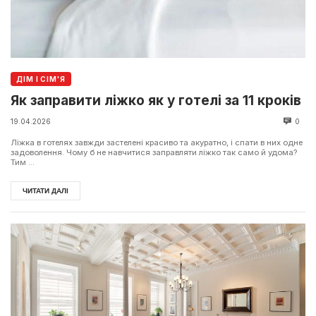
ДІМ І СІМ'Я
Як заправити ліжко як у готелі за 11 кроків
19.04.2026
0
Ліжка в готелях завжди застелені красиво та акуратно, і спати в них одне
задоволення. Чому б не навчитися заправляти ліжко так само й удома?
Тим ...
ЧИТАТИ ДАЛІ