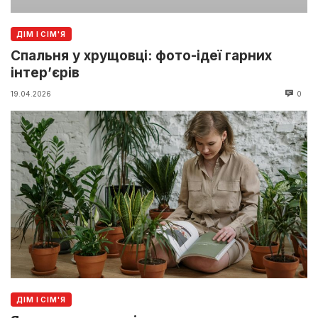
ДІМ І СІМ'Я
Спальня у хрущовці: фото-ідеї гарних
інтер’єрів
19.04.2026
0
ДІМ І СІМ'Я