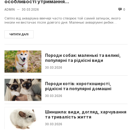
особливості утримання...
ADMIN
30.03.2026
0
—
Світло від акваріума ввечері часто створює той самий затишок, якого
інколи не вистачає після довгого дня. Маленькі акваріумні рибки
повільно руха...
ЧИТАТИ ДАЛІ
Породи собак: маленькі та великі,
популярні та рідкісні види
30.03.2026
Породи котів: короткошерсті,
рідкісні та популярні домашні
30.03.2026
Шиншила: види, догляд, харчування
та тривалість життя
30.03.2026