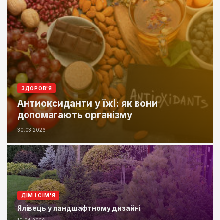
ЗДОРОВ'Я
Антиоксиданти у їжі: як вони
допомагають організму
30.03.2026
ДІМ І СІМ'Я
Ялівець у ландшафтному дизайні