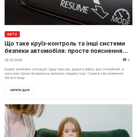
АВТО
Що таке круїз-контроль та інші системи
безпеки автомобіля: просте пояснення
для водія
29.03.2026
0
Буває знайома ситуація: їдеш трасою, дорога рівна, рух спокійний, а
нога вже трохи втомилась тримати педаль газу. Саме в такі моменти
багато воді...
ЧИТАТИ ДАЛІ