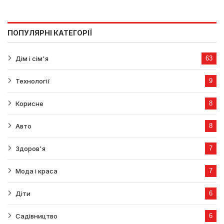
ПОПУЛЯРНІ КАТЕГОРІЇ
Дім і сім'я
63
Технології
9
Корисне
8
Авто
8
Здоров'я
7
Мода і краса
7
Діти
6
Садівництво
6