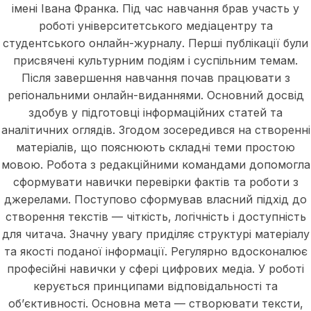
імені Івана Франка. Під час навчання брав участь у
роботі університетського медіацентру та
студентського онлайн-журналу. Перші публікації були
присвячені культурним подіям і суспільним темам.
Після завершення навчання почав працювати з
регіональними онлайн-виданнями. Основний досвід
здобув у підготовці інформаційних статей та
аналітичних оглядів. Згодом зосередився на створенні
матеріалів, що пояснюють складні теми простою
мовою. Робота з редакційними командами допомогла
сформувати навички перевірки фактів та роботи з
джерелами. Поступово сформував власний підхід до
створення текстів — чіткість, логічність і доступність
для читача. Значну увагу приділяє структурі матеріалу
та якості поданої інформації. Регулярно вдосконалює
професійні навички у сфері цифрових медіа. У роботі
керується принципами відповідальності та
об’єктивності. Основна мета — створювати тексти,