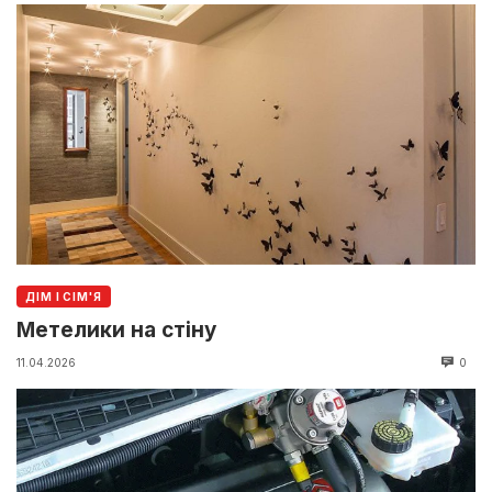
ДІМ І СІМ'Я
Метелики на стіну
11.04.2026
0