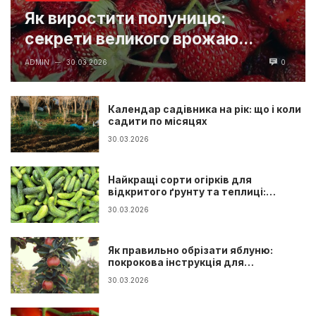
Як виростити полуницю:
секрети великого врожаю...
ADMIN
30.03.2026
0
—
Календар садівника на рік: що і коли
садити по місяцях
30.03.2026
Найкращі сорти огірків для
відкритого ґрунту та теплиці:
повний гід
30.03.2026
Як правильно обрізати яблуню:
покрокова інструкція для
початківців
30.03.2026