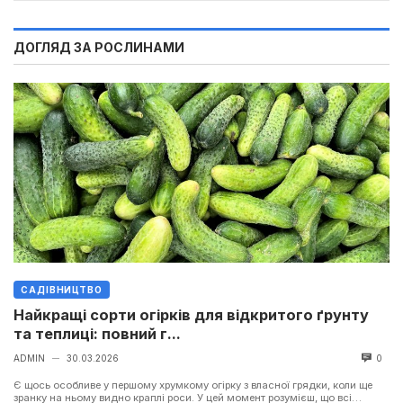
ДОГЛЯД ЗА РОСЛИНАМИ
САДІВНИЦТВО
Найкращі сорти огірків для відкритого ґрунту
та теплиці: повний г...
ADMIN
30.03.2026
0
—
Є щось особливе у першому хрумкому огірку з власної грядки, коли ще
зранку на ньому видно краплі роси. У цей момент розумієш, що всі