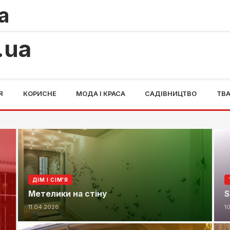
ормат серверного розміщення
Сигарети Комплімент: 
22.04.2026
.ua
Я
КОРИСНЕ
МОДА І КРАСА
САДІВНИЦТВО
ТВ
ДІМ І СІМ'Я
Метелики на стіну
S
11.04.2026
1