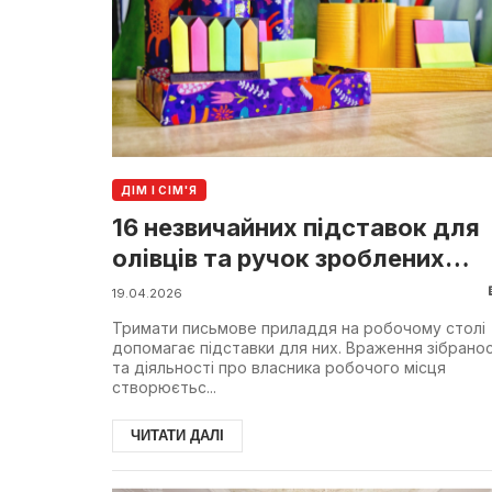
ДІМ І СІМ'Я
16 незвичайних підставок для
олівців та ручок зроблених
своїми руками
19.04.2026
Тримати письмове приладдя на робочому столі
допомагає підставки для них. Враження зібранос
та діяльності про власника робочого місця
створюєтьс...
ЧИТАТИ ДАЛІ