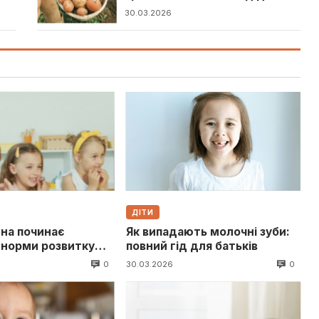
гарного врожаю
30.03.2026
ДІТИ
на починає
Як випадають молочні зуби:
 норми розвитку
повний гід для батьків
у дітей
0
0
30.03.2026