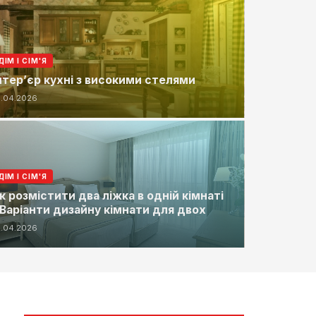
ДІМ І СІМ'Я
нтер’єр кухні з високими стелями
9.04.2026
ДІМ І СІМ'Я
к розмістити два ліжка в одній кімнаті
 Варіанти дизайну кімнати для двох
9.04.2026