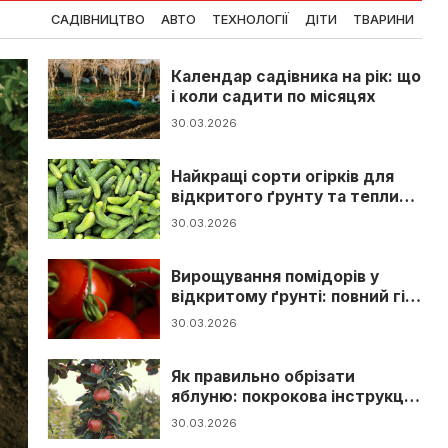
САДІВНИЦТВО
АВТО
ТЕХНОЛОГІЇ
ДІТИ
ТВАРИНИ
Календар садівника на рік: що
і коли садити по місяцях
30.03.2026
Найкращі сорти огірків для
відкритого ґрунту та теплиці:
повний гід
30.03.2026
Вирощування помідорів у
відкритому ґрунті: повний гід
від розсади до врожаю
30.03.2026
Як правильно обрізати
яблуню: покрокова інструкція
для початківців
30.03.2026