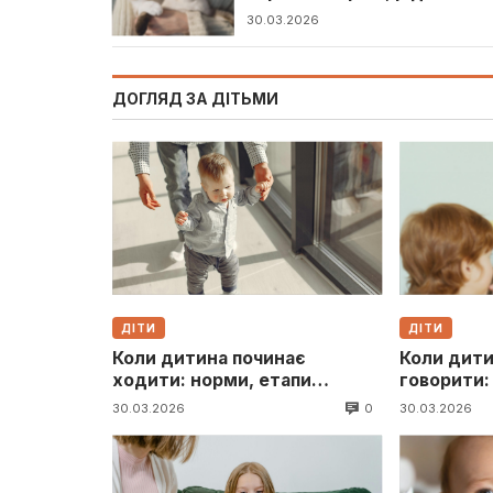
популярні домашні
30.03.2026
ДОГЛЯД ЗА ДІТЬМИ
ДІТИ
ДІТИ
Коли дитина починає
Коли дити
ходити: норми, етапи
говорити:
розвитку та поради батькам
мовлення 
0
30.03.2026
30.03.2026