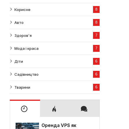
Корисне
8
Авто
8
Здоров'я
7
Мода і краса
7
Діти
6
Садівництво
6
Тварини
6
Оренда VPS як