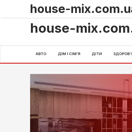
Субота 8 Серпня 2026
Оренда VPS як гнучкий ф
TRENDING
06.08.2026
house-mix.com
АВТО
ДІМ І СІМ’Я
ДІТИ
ЗДОРОВ’