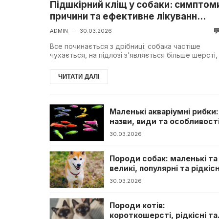
Підшкірний кліщ у собаки: симптом
причини та ефективне лікуванн...
ADMIN
30.03.2026
—
Все починається з дрібниці: собака частіше
чухається, на підлозі з’являється більше шерсті,
на шкірі — дивні плями. Спочатку це здається
випадк...
ЧИТАТИ ДАЛІ
Маленькі акваріумні рибки:
назви, види та особливост
утримання
30.03.2026
Породи собак: маленькі та
великі, популярні та рідкісн
види
30.03.2026
Породи котів:
короткошерсті, рідкісні та